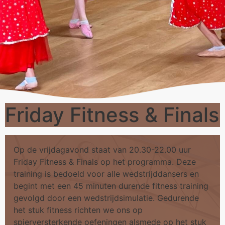
Friday Fitness & Finals
Op de vrijdagavond staat van 20.30-22.00 uur
Friday Fitness & Finals op het programma. Deze
training is bedoeld voor alle wedstrijddansers en
begint met een 45 minuten durende fitness training
gevolgd door een wedstrijdsimulatie. Gedurende
het stuk fitness richten we ons op
spierversterkende oefeningen alsmede op het stuk