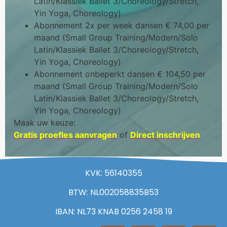
Latin/Klassiek Ballet 3/Choreology/Stretch,
Yin Yoga, Choreology)
Abonnement 2x per week dansen € 74,00 per
maand (Small Group Training/Modern/Solo
Latin/Klassiek Ballet 3/Choreology/Stretch,
Yin Yoga, Choreology)
Abonnement onbeperkt dansen € 104,50 per
maand (Small Group Training/Modern/Solo
Latin/Klassiek Ballet 3/Choreology/Stretch,
Yin Yoga, Choreology)
Maak uw keuze:
Gratis proefles aanvragen
of
Direct inschrijven
KVK: 56140355
BTW: NL002058835B53
IBAN: NL73 KNAB 0256 2458 19