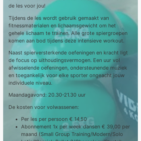
de les voor jou!
Tijdens de les wordt gebruik gemaakt van
fitnessmaterialen en lichaamsgewicht om het
gehele lichaam te trainen. Alle grote spiergroepen
komen aan bod tijdens deze intensieve workout.
Naast spierversterkende oefeningen en kracht ligt
de focus op uithoudingsvermogen. Een uur vol
afwisselende oefeningen, ondersteunende muziek
en toegankelijk voor elke sporter ongeacht jouw
individuele niveau.
Maandagavond: 20.30-21.30 uur
De kosten voor volwassenen:
Per les per persoon € 14,50
Abonnement 1x per week dansen € 39,00 per
maand (Small Group Training/Modern/Solo