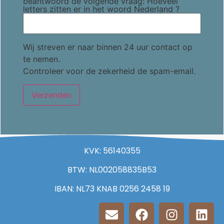
beantwoord de volgende vraag: Hoeveel
letters zitten er in het woord Nederland ?
Wij streven er naar binnen 24 uur contact op
te nemen.
Controleer voor de zekerheid de spam-email.
KVK: 56140355
BTW: NL002058835B53
IBAN: NL73 KNAB 0256 2458 19